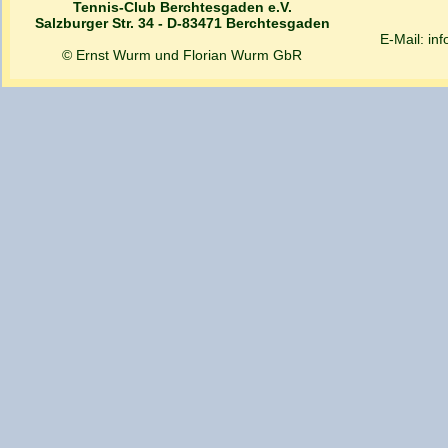
Tennis-Club Berchtesgaden e.V.
Salzburger Str. 34 - D-83471 Berchtesgaden
E-Mail: in
© Ernst Wurm und Florian Wurm GbR